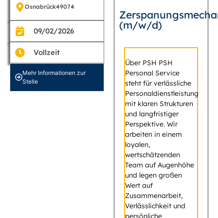
Osnabrück
49074
Zerspanungsmecha
(m/w/d)
09/02/2026
Vollzeit
Über PSH PSH
Personal Service
Mehr Informationen zur
Stelle
steht für verlässliche
Personaldienstleistung
mit klaren Strukturen
und langfristiger
Perspektive. Wir
arbeiten in einem
loyalen,
wertschätzenden
Team auf Augenhöhe
und legen großen
Wert auf
Zusammenarbeit,
Verlässlichkeit und
persönliche