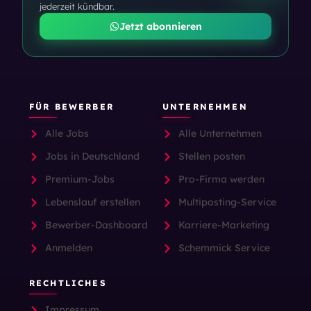
jederzeit kündbar.
Jetzt abonnieren
FÜR BEWERBER
UNTERNEHMEN
Alle Jobs
Alle Unternehmen
Jobs in Deutschland
Stellen posten
Premium-Jobs
Pro-Firma werden
Lebenslauf erstellen
Multiposting-Service
Bewerber-Dashboard
Karriere-Marketing
Anmelden
Schemmick Service
RECHTLICHES
Impressum