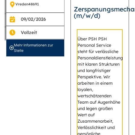
Vreden
48691
Zerspanungsmecha
(m/w/d)
09/02/2026
Vollzeit
Über PSH PSH
Personal Service
Mehr Informationen zur
Stelle
steht für verlässliche
Personaldienstleistung
mit klaren Strukturen
und langfristiger
Perspektive. Wir
arbeiten in einem
loyalen,
wertschätzenden
Team auf Augenhöhe
und legen großen
Wert auf
Zusammenarbeit,
Verlässlichkeit und
persönliche