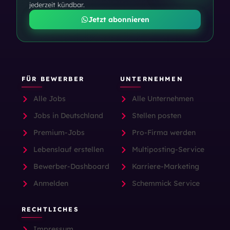
jederzeit kündbar.
Jetzt abonnieren
FÜR BEWERBER
UNTERNEHMEN
Alle Jobs
Alle Unternehmen
Jobs in Deutschland
Stellen posten
Premium-Jobs
Pro-Firma werden
Lebenslauf erstellen
Multiposting-Service
Bewerber-Dashboard
Karriere-Marketing
Anmelden
Schemmick Service
RECHTLICHES
Impressum