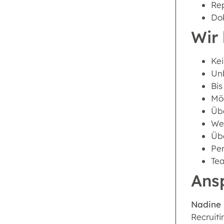
Rep
Do
Wir 
Kei
Unb
Bis
Mög
Übe
Wei
Üb
Per
Tea
Ans
Nadine
Recruiti