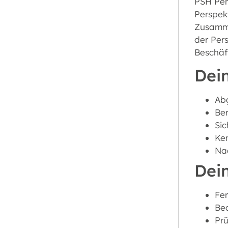
PSH Pers
Perspek
Zusammen
der Per
Beschäf
Dein
Abg
Be
Si
Ke
Nac
Dei
Fe
Bea
Pr