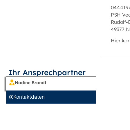
044419
PSH Ve
Rudolf-D
49377 N
Hier ka
Ihr Ansprechpartner
Nadine Brandt
Kontakt­daten