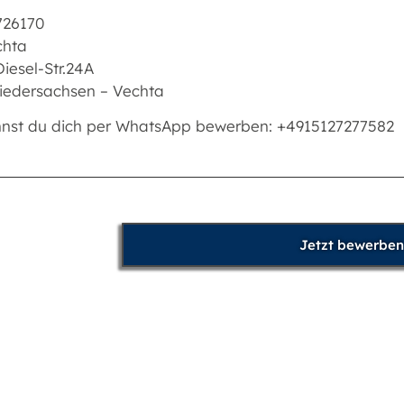
726170
chta
iesel-Str.24A
iedersachsen – Vechta
nnst du dich per WhatsApp bewerben: +4915127277582
Jetzt bewerben