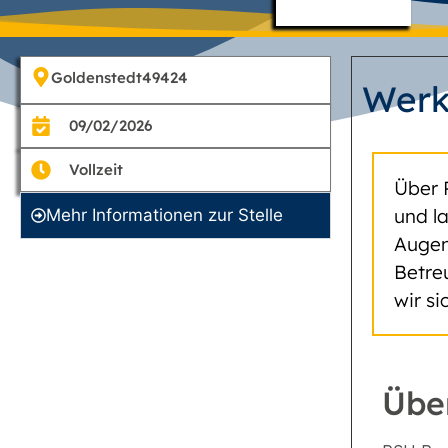
Goldenstedt
49424
Werk
09/02/2026
Vollzeit
Über 
und l
Mehr Informationen zur Stelle
Augen
Betre
wir s
Übe