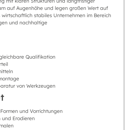
ng mit klaren Strukturen und langfristiger
Team auf Augenhöhe und legen großen Wert auf
 wirtschaftlich stabiles Unternehmen im Bereich
ngen und nachhaltige
leichbare Qualifikation
teil
itteln
smontage
eparatur von Werkzeugen
t
 Formen und Vorrichtungen
n und Erodieren
kmalen