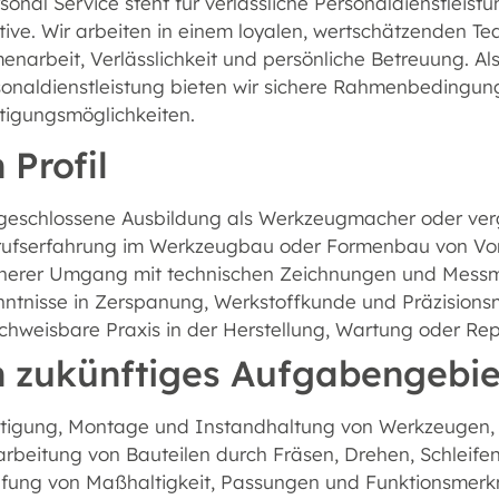
onal Service steht für verlässliche Personaldienstleistu
tive. Wir arbeiten in einem loyalen, wertschätzenden 
arbeit, Verlässlichkeit und persönliche Betreuung. Als
sonaldienstleistung bieten wir sichere Rahmenbedingu
tigungsmöglichkeiten.
 Profil
eschlossene Ausbildung als Werkzeugmacher oder verg
rufserfahrung im Werkzeugbau oder Formenbau von Vor
cherer Umgang mit technischen Zeichnungen und Messm
nntnisse in Zerspanung, Werkstoffkunde und Präzision
hweisbare Praxis in der Herstellung, Wartung oder R
n zukünftiges Aufgabengebie
rtigung, Montage und Instandhaltung von Werkzeugen,
rbeitung von Bauteilen durch Fräsen, Drehen, Schleife
üfung von Maßhaltigkeit, Passungen und Funktionsmer