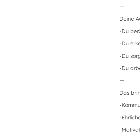
—
Deine A
-Du ber
-Du erk
-Du sor
-Du arbe
—
Das brin
-Kommun
-Ehrlic
-Motiva