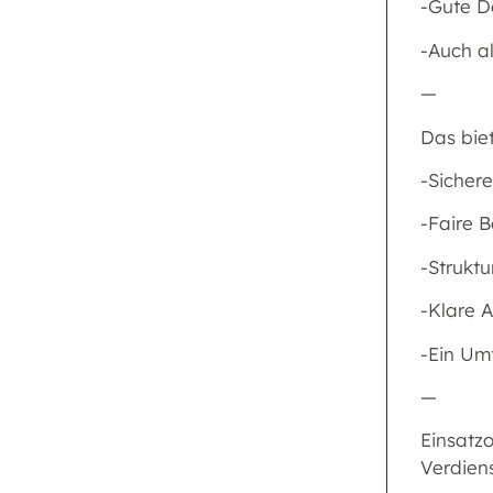
-Gute D
-Auch al
—
Das biet
-Sichere
-Faire 
-Struktu
-Klare 
-Ein Umf
—
Einsatz
Verdien