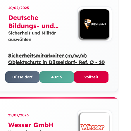
10/02/2025
Deutsche
Bildungs- und
Sicherheitslösunge
Sicherheit und Militär
auswählen
n GmbH
Sicherheitsmitarbeiter (m/w/d)
Objektschutz in Düsseldorf- Ref. O - 10
Düsseldorf
40215
Vollzeit
25/07/2026
Wesser GmbH