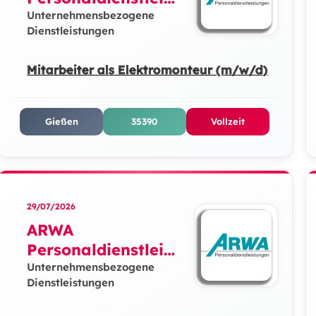
ungen GmbH
Unternehmensbezogene
Dienstleistungen
Mitarbeiter als Elektromonteur (m/w/d)
Gießen
35390
Vollzeit
29/07/2026
ARWA
Personaldienstleist
ungen GmbH
Unternehmensbezogene
Dienstleistungen