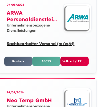
04/08/2026
ARWA
Personaldienstleist
ungen GmbH
Unternehmensbezogene
Dienstleistungen
Sachbearbeiter Versand (m/w/d)
Rostock
18055
Vollzeit / TZ Vormittags / TZ Nachmittags / TZ Abends
24/07/2026
Neo Temp GmbH
Unternehmensbezogene