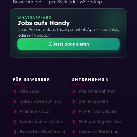
Bewerbungen — per Klick oder WhatsApp.
WHATSAPP-ABO
Jobs aufs Handy
Neue Premium-Jobs frisch per WhatsApp — kostenlos,
jederzeit kündbar.
Jetzt abonnieren
FÜR BEWERBER
UNTERNEHMEN
Alle Jobs
Alle Unternehmen
Jobs in Deutschland
Stellen posten
Premium-Jobs
Pro-Firma werden
Lebenslauf erstellen
Multiposting-Service
Bewerber-Dashboard
Karriere-Marketing