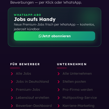
Bewerbungen — per Klick oder WhatsApp.
WHATSAPP-ABO
Jobs aufs Handy
Neue Premium-Jobs frisch per WhatsApp — kostenlos,
jederzeit kündbar.
Jetzt abonnieren
FÜR BEWERBER
UNTERNEHMEN
Alle Jobs
Alle Unternehmen
Jobs in Deutschland
Stellen posten
Premium-Jobs
Pro-Firma werden
Lebenslauf erstellen
Multiposting-Service
Bewerber-Dashboard
Karriere-Marketing