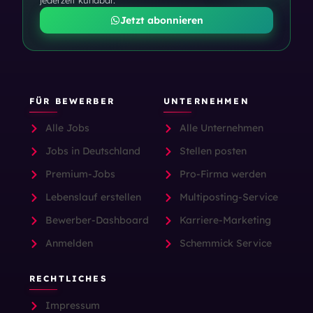
jederzeit kündbar.
Jetzt abonnieren
FÜR BEWERBER
UNTERNEHMEN
Alle Jobs
Alle Unternehmen
Jobs in Deutschland
Stellen posten
Premium-Jobs
Pro-Firma werden
Lebenslauf erstellen
Multiposting-Service
Bewerber-Dashboard
Karriere-Marketing
Anmelden
Schemmick Service
RECHTLICHES
Impressum