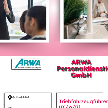
ARWA
Personaldienst
GmbH
Gotha
99867
Triebfahrzeugführer
(m/w/d)