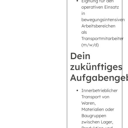
Eignung für den
operativen Einsatz
in
bewegungsintensiven
Arbeitsbereichen
als
Transportmitarbeiter
(m/w/d)
Dein
zukünftiges
Aufgabengeb
Innerbetrieblicher
Transport von
Waren,
Materialien oder
Baugruppen
zwischen Lager,