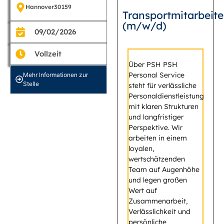
Hannover
30159
Transportmitarbeite
(m/w/d)
09/02/2026
Vollzeit
Über PSH PSH
Personal Service
Mehr Informationen zur
Stelle
steht für verlässliche
Personaldienstleistung
mit klaren Strukturen
und langfristiger
Perspektive. Wir
arbeiten in einem
loyalen,
wertschätzenden
Team auf Augenhöhe
und legen großen
Wert auf
Zusammenarbeit,
Verlässlichkeit und
persönliche