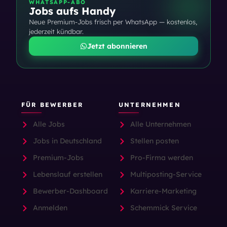
WHATSAPP-ABO
Jobs aufs Handy
Neue Premium-Jobs frisch per WhatsApp — kostenlos,
jederzeit kündbar.
Jetzt abonnieren
FÜR BEWERBER
UNTERNEHMEN
Alle Jobs
Alle Unternehmen
Jobs in Deutschland
Stellen posten
Premium-Jobs
Pro-Firma werden
Lebenslauf erstellen
Multiposting-Service
Bewerber-Dashboard
Karriere-Marketing
Anmelden
Schemmick Service