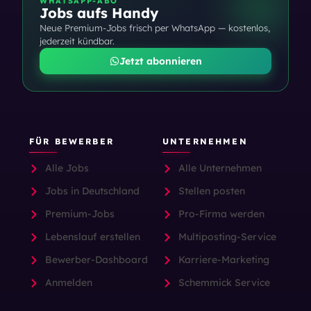
WHATSAPP-ABO
Jobs aufs Handy
Neue Premium-Jobs frisch per WhatsApp — kostenlos,
jederzeit kündbar.
Jetzt abonnieren
FÜR BEWERBER
UNTERNEHMEN
Alle Jobs
Alle Unternehmen
Jobs in Deutschland
Stellen posten
Premium-Jobs
Pro-Firma werden
Lebenslauf erstellen
Multiposting-Service
Bewerber-Dashboard
Karriere-Marketing
Anmelden
Schemmick Service