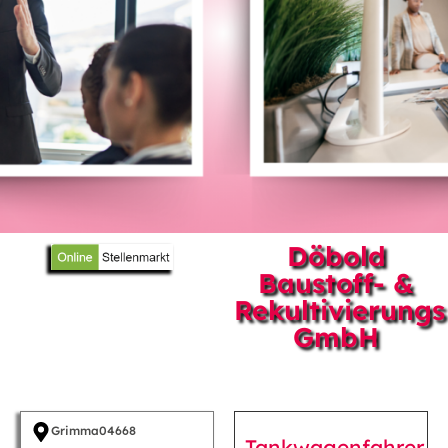
Döbold
Baustoff- &
Rekultivierungs
GmbH
Grimma
04668
Tankwagenfahrer