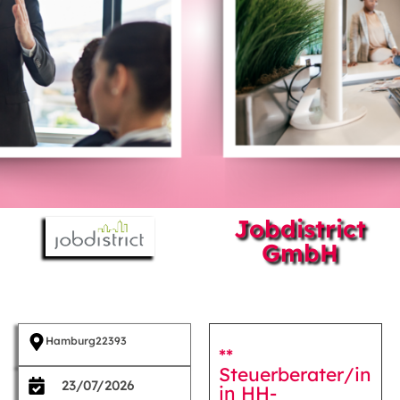
Jobdistrict
GmbH
Hamburg
22393
**
Steuerberater/in
23/07/2026
in HH-