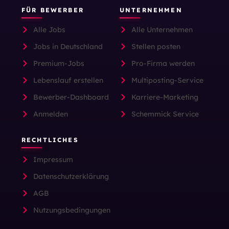
FÜR BEWERBER
UNTERNEHMEN
Alle Jobs
Alle Unternehmen
Jobs in Deutschland
Stellen posten
Premium-Jobs
Pro-Firma werden
Lebenslauf erstellen
Multiposting-Service
Bewerber-Dashboard
Karriere-Marketing
Anmelden
Schemmick Service
RECHTLICHES
Impressum
Datenschutzerklärung
AGB
Nutzungsbedingungen