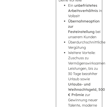
Deine Vorteile
Ein
unbefristetes
Arbeitsverhältnis
in
Vollzeit
Übernahmeoption
zur
Festeinstellung
bei
unserem Kunden
Überdurchschnittliche
Vergütung
Weitere Vorteile:
Zuschuss zu
Vermögenswirksamen
Leistungen, bis zu
30 Tage bezahlter
Urlaub sowie
Urlaubs- und
Weihnachtsgeld,
500
€ Prämie
zur
Gewinnung neuer
Talente, moderne