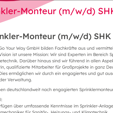
nkler-Monteur (m/w/d) SHK
inkler-Monteur (m/w/d) SHK 
 Go Your Way GmbH bilden Fachkräfte aus und vermitteln
ision ist unsere Mission: Wir sind Experten im Bereich
technik. Darüber hinaus sind wir führend in allen Aspe
rin, qualifizierte Mitarbeiter für Großprojekte in ganz
 Dies ermöglichen wir durch ein engagiertes und gut aus
 der Verwaltung.
hen deutschlandweit nach engagierten Sprinklermonte
l:
erfügen über umfassende Kenntnisse im Sprinkler-Anlag
mechaniker für Sanitär-, Heizungs- und Klimatechnik.