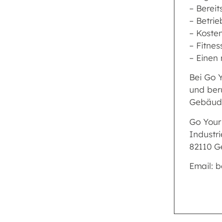
– Bereit
– Betri
– Koste
– Fitne
– Einen
Bei Go Y
und ber
Gebäude
Go You
Industri
82110 G
Email: