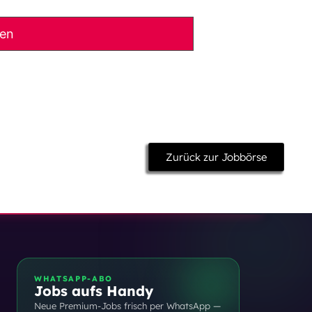
ben
Zurück zur Jobbörse
WHATSAPP-ABO
Jobs aufs Handy
Neue Premium-Jobs frisch per WhatsApp —