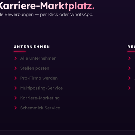
arriere-Marktplatz.
lle Bewerbungen — per Klick oder WhatsApp.
UNTERNEHMEN
RE
Alle Unternehmen
Stellen posten
Pro-Firma werden
Multiposting-Service
Karriere-Marketing
Schemmick Service