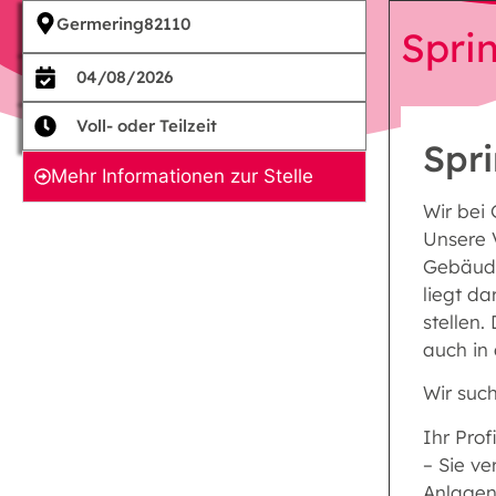
Germering
82110
Spri
04/08/2026
Voll- oder Teilzeit
Spr
Mehr Informationen zur Stelle
Wir bei
Unsere V
Gebäude
liegt da
stellen.
auch in
Wir suc
Ihr Profi
– Sie v
Anlagen