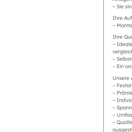
– Sie si
Ihre Au
– Monta
Ihre Qua
– Ideal
vergleic
– Selbst
– Ein or
Unsere 
– Festan
– Prämi
– Indiv
– Spanne
– Umfass
– Qualit
ausgesta