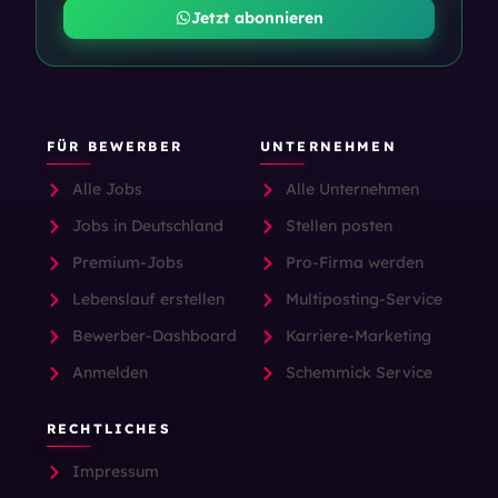
Jetzt abonnieren
FÜR BEWERBER
UNTERNEHMEN
Alle Jobs
Alle Unternehmen
Jobs in Deutschland
Stellen posten
Premium-Jobs
Pro-Firma werden
Lebenslauf erstellen
Multiposting-Service
Bewerber-Dashboard
Karriere-Marketing
Anmelden
Schemmick Service
RECHTLICHES
Impressum