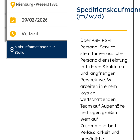
Nienburg/Weser
31582
Speditionskaufman
(m/w/d)
09/02/2026
Vollzeit
Über PSH PSH
Personal Service
Mehr Informationen zur
Stelle
steht für verlässliche
Personaldienstleistung
mit klaren Strukturen
und langfristiger
Perspektive. Wir
arbeiten in einem
loyalen,
wertschätzenden
Team auf Augenhöhe
und legen großen
Wert auf
Zusammenarbeit,
Verlässlichkeit und
persönliche