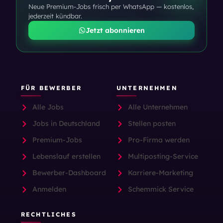
Neue Premium-Jobs frisch per WhatsApp — kostenlos,
jederzeit kündbar.
Jetzt abonnieren
FÜR BEWERBER
UNTERNEHMEN
Alle Jobs
Alle Unternehmen
Jobs in Deutschland
Stellen posten
Premium-Jobs
Pro-Firma werden
Lebenslauf erstellen
Multiposting-Service
Bewerber-Dashboard
Karriere-Marketing
Anmelden
Schemmick Service
RECHTLICHES