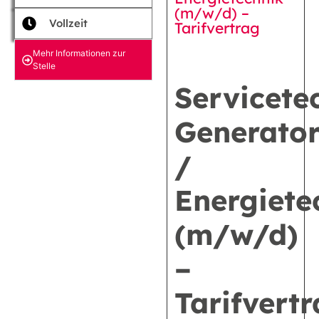
(m/w/d) –
Vollzeit
Tarifvertrag
Mehr Informationen zur
Stelle
Servicete
Generato
/
Energiete
(m/w/d)
–
Tarifvert