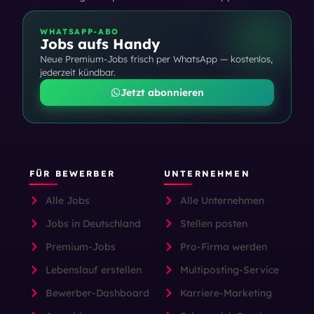
WHATSAPP-ABO
Jobs aufs Handy
Neue Premium-Jobs frisch per WhatsApp — kostenlos,
jederzeit kündbar.
Jetzt abonnieren
FÜR BEWERBER
UNTERNEHMEN
Alle Jobs
Alle Unternehmen
Jobs in Deutschland
Stellen posten
Premium-Jobs
Pro-Firma werden
Lebenslauf erstellen
Multiposting-Service
Bewerber-Dashboard
Karriere-Marketing