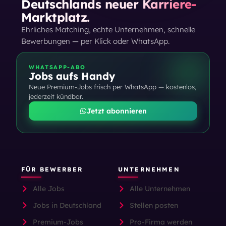
Deutschlands neuer Karriere-
Marktplatz.
Ehrliches Matching, echte Unternehmen, schnelle
Bewerbungen — per Klick oder WhatsApp.
WHATSAPP-ABO
Jobs aufs Handy
Neue Premium-Jobs frisch per WhatsApp — kostenlos,
jederzeit kündbar.
Jetzt abonnieren
FÜR BEWERBER
UNTERNEHMEN
Alle Jobs
Alle Unternehmen
Jobs in Deutschland
Stellen posten
Premium-Jobs
Pro-Firma werden