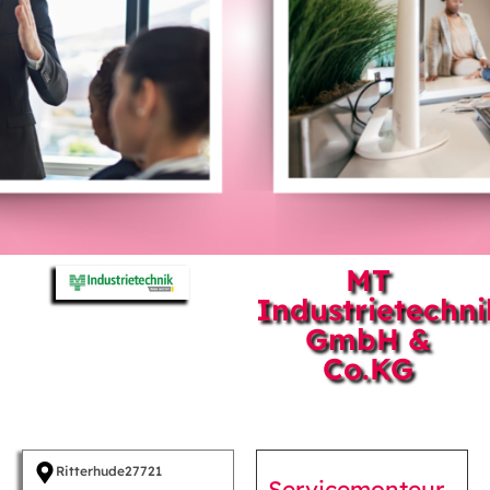
MT
Industrietechni
GmbH &
Co.KG
Ritterhude
27721
Servicemonteur