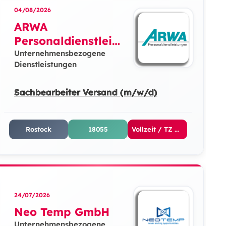
04/08/2026
ARWA
Personaldienstleist
ungen GmbH
Unternehmensbezogene
Dienstleistungen
Sachbearbeiter Versand (m/w/d)
Rostock
18055
Vollzeit / TZ Vormittags / TZ Nachmittags / TZ Abends
24/07/2026
Neo Temp GmbH
Unternehmensbezogene