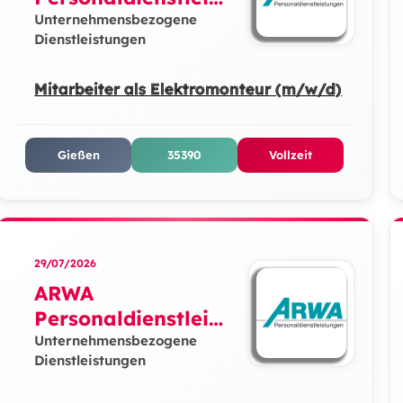
ungen GmbH
Unternehmensbezogene
Dienstleistungen
Mitarbeiter als Elektromonteur (m/w/d)
Gießen
35390
Vollzeit
29/07/2026
ARWA
Personaldienstleist
ungen GmbH
Unternehmensbezogene
Dienstleistungen