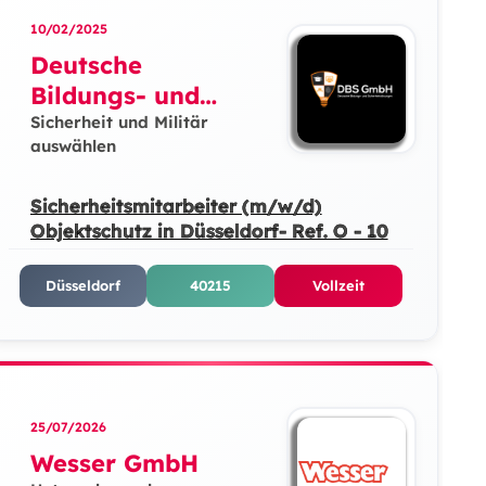
10/02/2025
Deutsche
Bildungs- und
Sicherheitslösunge
Sicherheit und Militär
auswählen
n GmbH
Sicherheitsmitarbeiter (m/w/d)
Objektschutz in Düsseldorf- Ref. O - 10
Düsseldorf
40215
Vollzeit
25/07/2026
Wesser GmbH