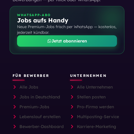
WHATSAPP-ABO
Jobs aufs Handy
Neue Premium-Jobs frisch per WhatsApp — kostenlos,
jederzeit kündbar.
Jetzt abonnieren
FÜR BEWERBER
UNTERNEHMEN
Alle Jobs
Alle Unternehmen
Jobs in Deutschland
Stellen posten
Premium-Jobs
Pro-Firma werden
Lebenslauf erstellen
Multiposting-Service
Bewerber-Dashboard
Karriere-Marketing