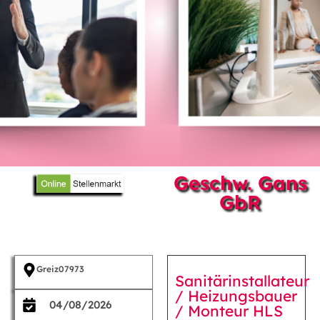
Geschw. Gans
GbR
Greiz
07973
Sanitärinstallateur
/ Heizungsbauer
04/08/2026
/ Monteur HLS