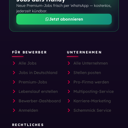
Neue Premium-Jobs frisch per WhatsApp — kostenlos,
jederzeit kündbar.
Jetzt abonnieren
FÜR BEWERBER
UNTERNEHMEN
Alle Jobs
Alle Unternehmen
Jobs in Deutschland
Stellen posten
Premium-Jobs
Pro-Firma werden
Lebenslauf erstellen
Multiposting-Service
Bewerber-Dashboard
Karriere-Marketing
Anmelden
Schemmick Service
RECHTLICHES