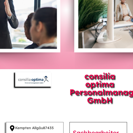
consilia
optima
Personalmana
GmbH
Kempten Allgäu
87435
Sachbearbeiter