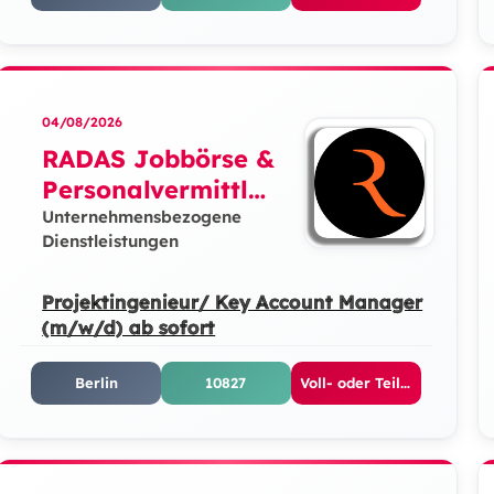
04/08/2026
RADAS Jobbörse &
Personalvermittlun
g GmbH
Unternehmensbezogene
Dienstleistungen
Projektingenieur/ Key Account Manager
(m/w/d) ab sofort
Berlin
10827
Voll- oder Teilzeit