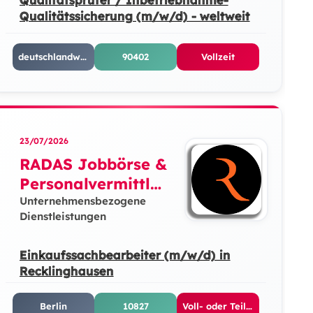
Qualitätssicherung (m/w/d) - weltweit
deutschlandweit
90402
Vollzeit
23/07/2026
RADAS Jobbörse &
Personalvermittlun
g GmbH
Unternehmensbezogene
Dienstleistungen
Einkaufssachbearbeiter (m/w/d) in
Recklinghausen
Berlin
10827
Voll- oder Teilzeit