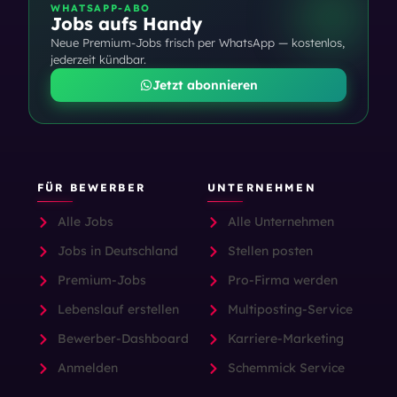
WHATSAPP-ABO
Jobs aufs Handy
Neue Premium-Jobs frisch per WhatsApp — kostenlos,
jederzeit kündbar.
Jetzt abonnieren
FÜR BEWERBER
UNTERNEHMEN
Alle Jobs
Alle Unternehmen
Jobs in Deutschland
Stellen posten
Premium-Jobs
Pro-Firma werden
Lebenslauf erstellen
Multiposting-Service
Bewerber-Dashboard
Karriere-Marketing
Anmelden
Schemmick Service