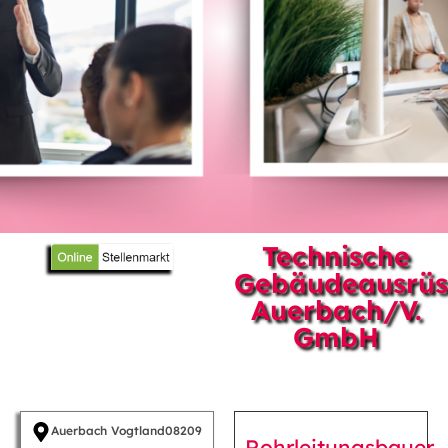
Technische
Gebäudeausrüs
Auerbach/V.
GmbH
Auerbach Vogtland
08209
Rohrleitungsbauer