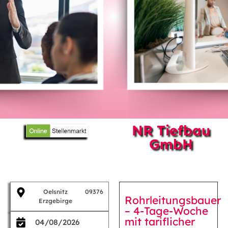
NR Tiefbau
GmbH
Oelsnitz
09376
Rohrleitungsbauer
Erzgebirge
– 4-Tage-Woche
mit tariflicher
04/08/2026