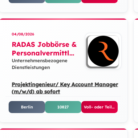
04/08/2026
RADAS Jobbörse &
Personalvermittlun
g GmbH
Unternehmensbezogene
Dienstleistungen
Projektingenieur/ Key Account Manager
(m/w/d) ab sofort
Berlin
10827
Voll- oder Teilzeit