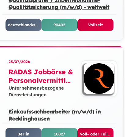
Qualitätssicherung (m/w/d) - weltweit
deutschlandweit
90402
Vollzeit
23/07/2026
RADAS Jobbörse &
Personalvermittlun
g GmbH
Unternehmensbezogene
Dienstleistungen
Einkaufssachbearbeiter (m/w/d) in
Recklinghausen
Berlin
10827
Voll- oder Teilzeit