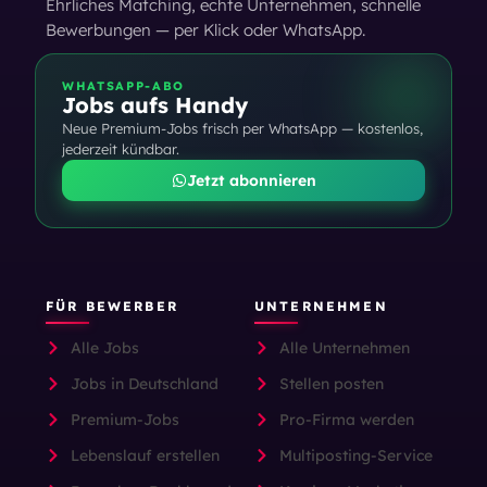
Ehrliches Matching, echte Unternehmen, schnelle
Bewerbungen — per Klick oder WhatsApp.
WHATSAPP-ABO
Jobs aufs Handy
Neue Premium-Jobs frisch per WhatsApp — kostenlos,
jederzeit kündbar.
Jetzt abonnieren
FÜR BEWERBER
UNTERNEHMEN
Alle Jobs
Alle Unternehmen
Jobs in Deutschland
Stellen posten
Premium-Jobs
Pro-Firma werden
Lebenslauf erstellen
Multiposting-Service