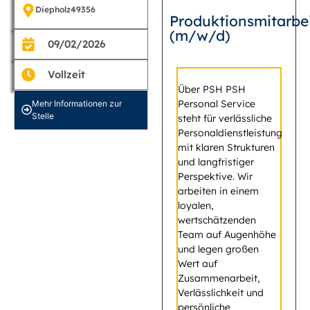
Diepholz
49356
Produktionsmitarbei
(m/w/d)
09/02/2026
Vollzeit
Über PSH PSH
Personal Service
Mehr Informationen zur
Stelle
steht für verlässliche
Personaldienstleistung
mit klaren Strukturen
und langfristiger
Perspektive. Wir
arbeiten in einem
loyalen,
wertschätzenden
Team auf Augenhöhe
und legen großen
Wert auf
Zusammenarbeit,
Verlässlichkeit und
persönliche