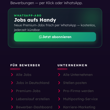
Bewerbungen — per Klick oder WhatsApp.
WHATSAPP-ABO
Jobs aufs Handy
Neue Premium-Jobs frisch per WhatsApp — kostenlos,
jederzeit kündbar.
Jetzt abonnieren
FÜR BEWERBER
UNTERNEHMEN
Alle Jobs
Alle Unternehmen
Jobs in Deutschland
Stellen posten
Premium-Jobs
Pro-Firma werden
Lebenslauf erstellen
Multiposting-Service
Bewerber-Dashboard
Karriere-Marketing