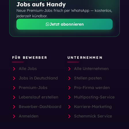
Jobs aufs Handy
Neue Premium-Jobs frisch per WhatsApp — kostenlos,
jederzeit kündbar.
Jetzt abonnieren
FÜR BEWERBER
UNTERNEHMEN
Alle Jobs
Alle Unternehmen
Jobs in Deutschland
Stellen posten
Premium-Jobs
Pro-Firma werden
Lebenslauf erstellen
Multiposting-Service
Bewerber-Dashboard
Karriere-Marketing
Anmelden
Schemmick Service