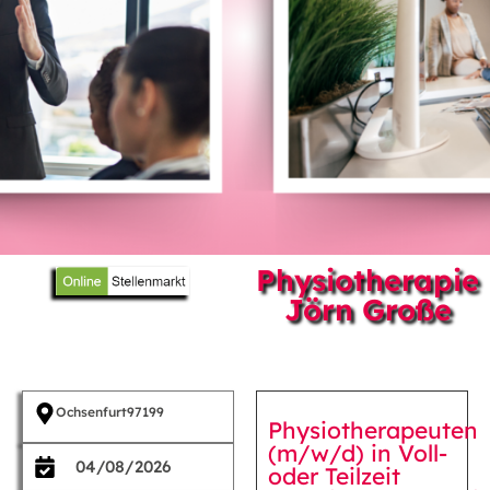
Physiotherapie
Jörn Große
Ochsenfurt
97199
Physiotherapeuten
(m/w/d) in Voll-
04/08/2026
oder Teilzeit