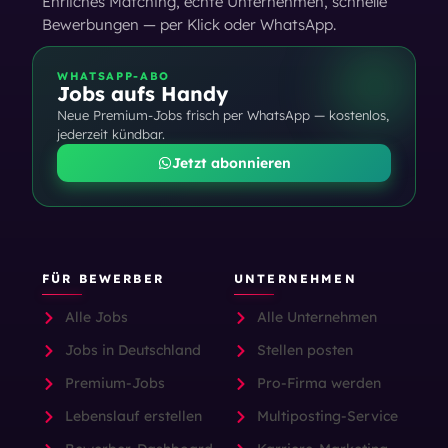
Ehrliches Matching, echte Unternehmen, schnelle
Bewerbungen — per Klick oder WhatsApp.
WHATSAPP-ABO
Jobs aufs Handy
Neue Premium-Jobs frisch per WhatsApp — kostenlos,
jederzeit kündbar.
Jetzt abonnieren
FÜR BEWERBER
UNTERNEHMEN
Alle Jobs
Alle Unternehmen
Jobs in Deutschland
Stellen posten
Premium-Jobs
Pro-Firma werden
Lebenslauf erstellen
Multiposting-Service