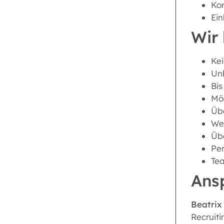
Kon
Ein
Wir 
Kei
Unb
Bis
Mög
Übe
Wei
Üb
Per
Tea
Ans
Beatri
Recruiti