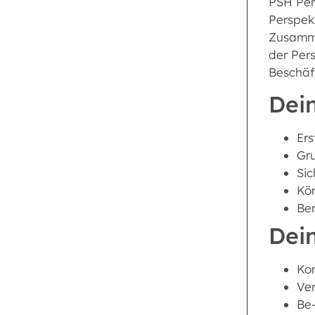
PSH Pers
Perspek
Zusammen
der Per
Beschäf
Dein
Ers
Gr
Sic
Kör
Ber
Dei
Ko
Ve
Be-