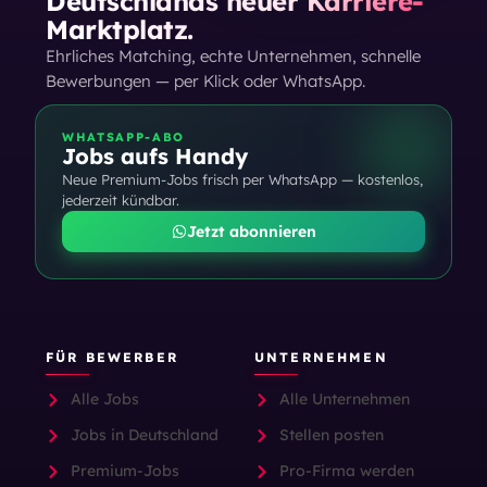
Deutschlands neuer Karriere-
Marktplatz.
Ehrliches Matching, echte Unternehmen, schnelle
Bewerbungen — per Klick oder WhatsApp.
WHATSAPP-ABO
Jobs aufs Handy
Neue Premium-Jobs frisch per WhatsApp — kostenlos,
jederzeit kündbar.
Jetzt abonnieren
FÜR BEWERBER
UNTERNEHMEN
Alle Jobs
Alle Unternehmen
Jobs in Deutschland
Stellen posten
Premium-Jobs
Pro-Firma werden