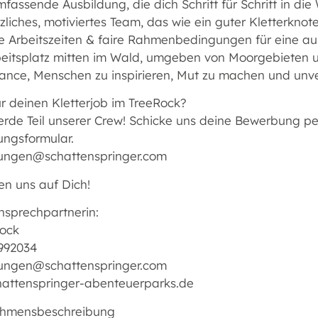
mfassende Ausbildung, die dich Schritt für Schritt in di
rzliches, motiviertes Team, das wie ein guter Kletterkn
ble Arbeitszeiten & faire Rahmenbedingungen für eine a
rbeitsplatz mitten im Wald, umgeben von Moorgebieten 
hance, Menschen zu inspirieren, Mut zu machen und unv
ür deinen Kletterjob im TreeRock?
rde Teil unserer Crew! Schicke uns deine Bewerbung per
ngsformular.
ngen@schattenspringer.com
en uns auf Dich!
nsprechpartnerin:
ock
992034
ngen@schattenspringer.com
attenspringer-abenteuerparks.de
ehmensbeschreibung