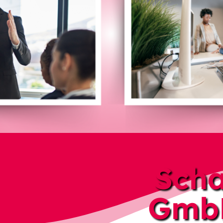
Scha
GmbH