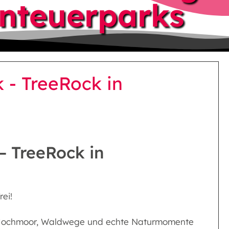
nteuerparks
 - TreeRock in
– TreeRock in
ei!
em Hochmoor, Waldwege und echte Naturmomente