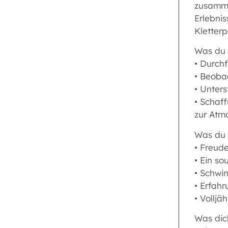
zusamme
Erlebnis
Kletterp
Was du
• Durchf
• Beobac
• Unter
• Schaff
zur Atm
Was du 
• Freud
• Ein so
• Schwi
• Erfahr
• Volljä
Was dic