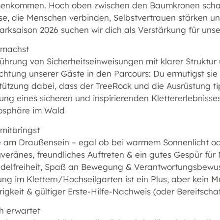
nkommen. Hoch oben zwischen den Baumkronen schaffen
se, die Menschen verbinden, Selbstvertrauen stärken und
arksaison 2026 suchen wir dich als Verstärkung für uns
 machst
ührung von Sicherheitseinweisungen mit klarer Struktur 
htung unserer Gäste in den Parcours: Du ermutigst sie 
stützung dabei, dass der TreeRock und die Ausrüstung t
ung eines sicheren und inspirierenden Klettererlebniss
osphäre im Wald
mitbringst
e am Draußensein – egal ob bei warmem Sonnenlicht o
uveränes, freundliches Auftreten & ein gutes Gespür fü
ndelfreiheit, Spaß an Bewegung & Verantwortungsbewus
ung im Klettern/Hochseilgarten ist ein Plus, aber kein M
hrigkeit & gültiger Erste-Hilfe-Nachweis (oder Bereitscha
h erwartet