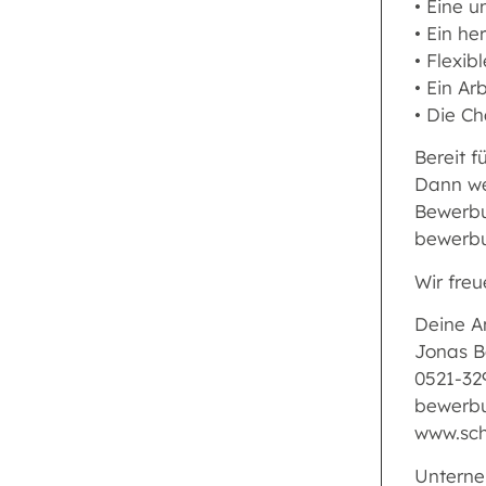
• Eine u
• Ein he
• Flexi
• Ein A
• Die C
Bereit f
Dann we
Bewerbu
bewerbu
Wir freu
Deine A
Jonas B
0521-32
bewerbu
www.sch
Untern