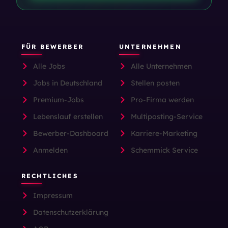
FÜR BEWERBER
UNTERNEHMEN
Alle Jobs
Alle Unternehmen
Jobs in Deutschland
Stellen posten
Premium-Jobs
Pro-Firma werden
Lebenslauf erstellen
Multiposting-Service
Bewerber-Dashboard
Karriere-Marketing
Anmelden
Schemmick Service
RECHTLICHES
Impressum
Datenschutzerklärung