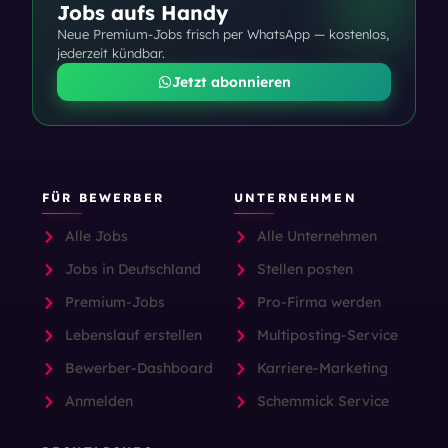
Jobs aufs Handy
Neue Premium-Jobs frisch per WhatsApp — kostenlos,
jederzeit kündbar.
Jetzt abonnieren
FÜR BEWERBER
UNTERNEHMEN
Alle Jobs
Alle Unternehmen
Jobs in Deutschland
Stellen posten
Premium-Jobs
Pro-Firma werden
Lebenslauf erstellen
Multiposting-Service
Bewerber-Dashboard
Karriere-Marketing
Anmelden
Schemmick Service