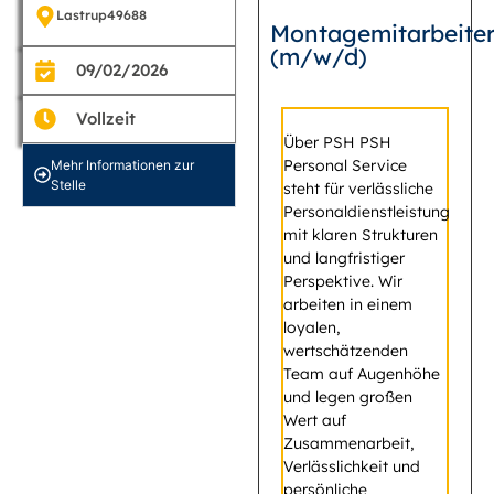
Lastrup
49688
Montagemitarbeite
(m/w/d)
09/02/2026
Vollzeit
Über PSH PSH
Personal Service
Mehr Informationen zur
Stelle
steht für verlässliche
Personaldienstleistung
mit klaren Strukturen
und langfristiger
Perspektive. Wir
arbeiten in einem
loyalen,
wertschätzenden
Team auf Augenhöhe
und legen großen
Wert auf
Zusammenarbeit,
Verlässlichkeit und
persönliche