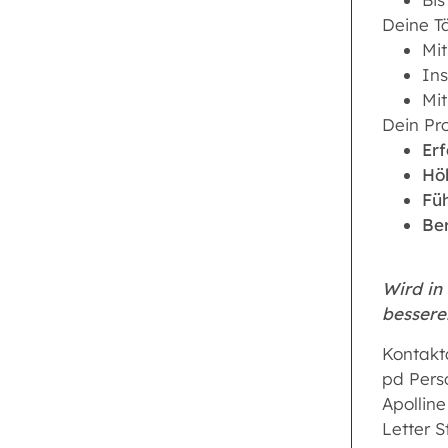
Deine Tä
Mit
Ins
Mit
Dein Pro
Er
Hö
Füh
Ber
Wird in
besseren
Kontakt
pd Pers
Apollin
Letter 