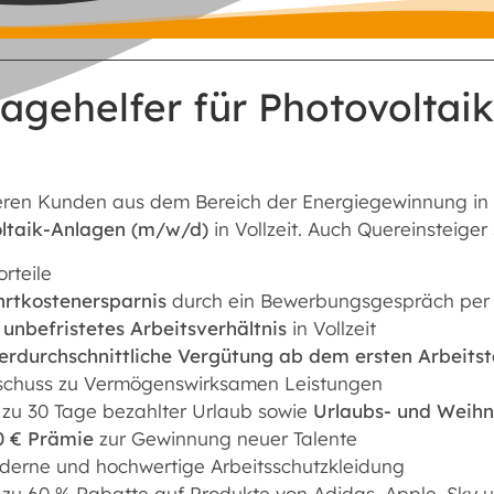
agehelfer für Photovoltai
eren Kunden aus dem Bereich der Energiegewinnung in
ltaik-Anlagen (m/w/d)
in Vollzeit. Auch Quereinsteige
rteile
hrtkostenersparnis
durch ein Bewerbungsgespräch per 
n
unbefristetes Arbeitsverhältnis
in Vollzeit
erdurchschnittliche Vergütung ab dem ersten Arbeits
schuss zu Vermögenswirksamen Leistungen
 zu 30 Tage bezahlter Urlaub sowie
Urlaubs- und Weihn
0 € Prämie
zur Gewinnung neuer Talente
derne und hochwertige Arbeitsschutzkleidung
 zu 60 % Rabatte auf Produkte von Adidas, Apple, Sky u.