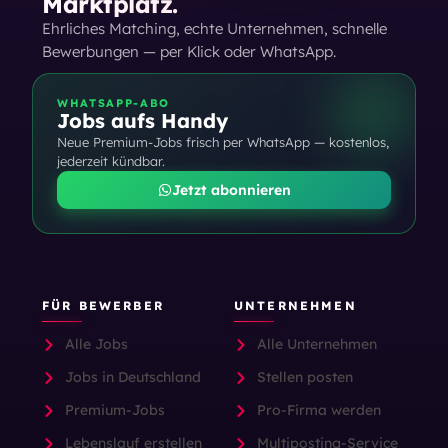
Marktplatz.
Ehrliches Matching, echte Unternehmen, schnelle
Bewerbungen — per Klick oder WhatsApp.
WHATSAPP-ABO
Jobs aufs Handy
Neue Premium-Jobs frisch per WhatsApp — kostenlos,
jederzeit kündbar.
Jetzt abonnieren
FÜR BEWERBER
UNTERNEHMEN
Alle Jobs
Alle Unternehmen
Jobs in Deutschland
Stellen posten
Premium-Jobs
Pro-Firma werden
Lebenslauf erstellen
Multiposting-Service