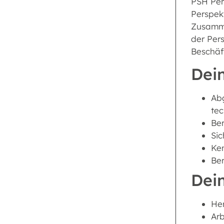
PSH Pers
Perspek
Zusammen
der Per
Beschäf
Dein
Abg
tec
Ber
Sic
Ken
Ber
Dei
Her
Ar