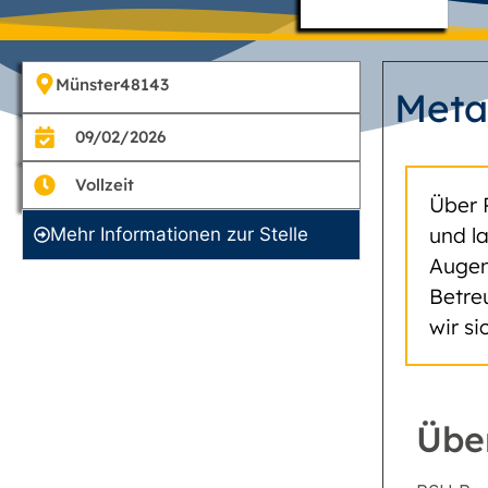
Münster
48143
Meta
09/02/2026
Vollzeit
Über 
und l
Mehr Informationen zur Stelle
Augen
Betre
wir s
Übe