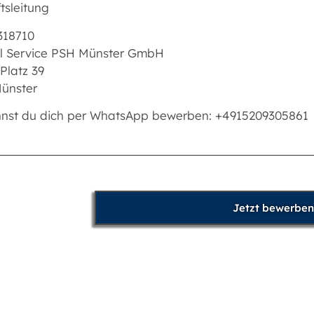
tsleitung
318710
l Service PSH Münster GmbH
 Platz 39
ünster
nnst du dich per WhatsApp bewerben: +4915209305861
Jetzt bewerben