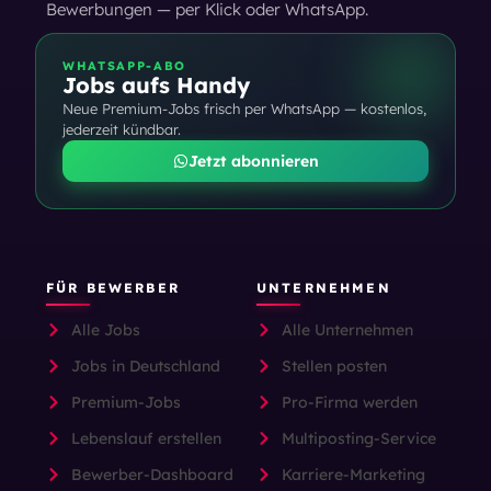
Bewerbungen — per Klick oder WhatsApp.
WHATSAPP-ABO
Jobs aufs Handy
Neue Premium-Jobs frisch per WhatsApp — kostenlos,
jederzeit kündbar.
Jetzt abonnieren
FÜR BEWERBER
UNTERNEHMEN
Alle Jobs
Alle Unternehmen
Jobs in Deutschland
Stellen posten
Premium-Jobs
Pro-Firma werden
Lebenslauf erstellen
Multiposting-Service
Bewerber-Dashboard
Karriere-Marketing