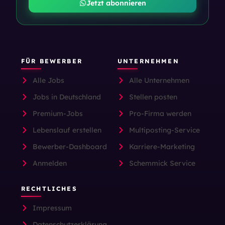
Jetzt abonnieren
FÜR BEWERBER
UNTERNEHMEN
Alle Jobs
Alle Unternehmen
Jobs in Deutschland
Stellen posten
Premium-Jobs
Pro-Firma werden
Lebenslauf erstellen
Multiposting-Service
Bewerber-Dashboard
Karriere-Marketing
Anmelden
Schemmick Service
RECHTLICHES
Impressum
Datenschutzerklärung