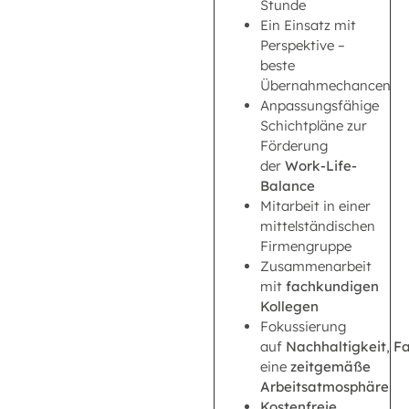
Stunde
Ein Einsatz mit
Perspektive –
beste
Übernahmechancen
Anpassungsfähige
Schichtpläne zur
Förderung
der
Work-Life-
Balance
Mitarbeit in einer
mittelständischen
Firmengruppe
Zusammenarbeit
mit
fachkundigen
Kollegen
Fokussierung
auf
Nachhaltigkeit
,
Fa
eine
zeitgemäße
Arbeitsatmosphäre
Kostenfreie