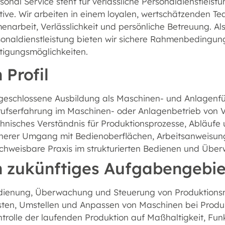
onal Service steht für verlässliche Personaldienstleistu
tive. Wir arbeiten in einem loyalen, wertschätzenden 
arbeit, Verlässlichkeit und persönliche Betreuung. Als
sonaldienstleistung bieten wir sichere Rahmenbedingu
tigungsmöglichkeiten.
 Profil
eschlossene Ausbildung als Maschinen- und Anlagenfüh
ufserfahrung im Maschinen- oder Anlagenbetrieb von Vo
hnisches Verständnis für Produktionsprozesse, Abläufe
herer Umgang mit Bedienoberflächen, Arbeitsanweisun
chweisbare Praxis im strukturierten Bedienen und Übe
n zukünftiges Aufgabengebie
dienung, Überwachung und Steuerung von Produktions
sten, Umstellen und Anpassen von Maschinen bei Produ
trolle der laufenden Produktion auf Maßhaltigkeit, Fun