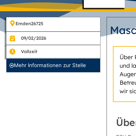
Emden
26725
Masc
09/02/2026
Vollzeit
Über 
und l
Mehr Informationen zur Stelle
Augen
Betre
wir s
Übe