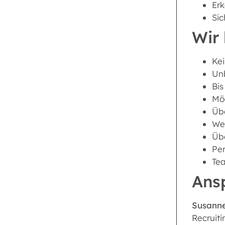
Er
Sic
Wir 
Kei
Unb
Bis
Mög
Übe
Wei
Üb
Per
Tea
Ans
Susanne
Recruiti