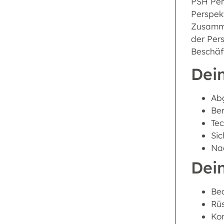
PSH Pers
Perspek
Zusammen
der Per
Beschäf
Dein
Abg
Ber
Tec
Sic
Na
Dei
Be
Rü
Kon