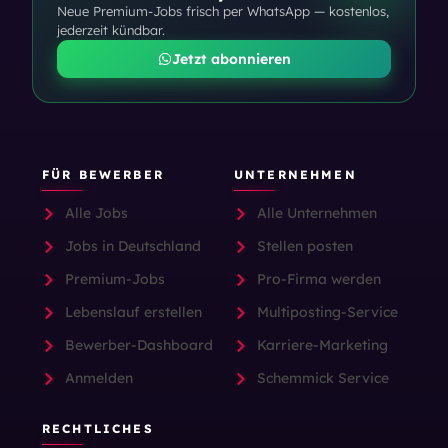
Neue Premium-Jobs frisch per WhatsApp — kostenlos,
jederzeit kündbar.
Jetzt abonnieren
FÜR BEWERBER
UNTERNEHMEN
Alle Jobs
Alle Unternehmen
Jobs in Deutschland
Stellen posten
Premium-Jobs
Pro-Firma werden
Lebenslauf erstellen
Multiposting-Service
Bewerber-Dashboard
Karriere-Marketing
Anmelden
Schemmick Service
RECHTLICHES