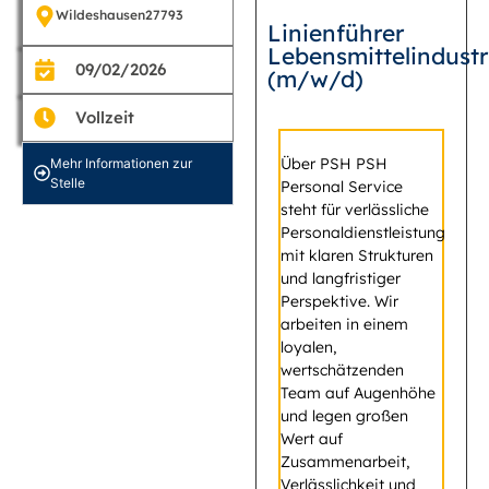
Wildeshausen
27793
Linienführer
Lebensmittelindustr
09/02/2026
(m/w/d)
Vollzeit
Über PSH PSH
Mehr Informationen zur
Stelle
Personal Service
steht für verlässliche
Personaldienstleistung
mit klaren Strukturen
und langfristiger
Perspektive. Wir
arbeiten in einem
loyalen,
wertschätzenden
Team auf Augenhöhe
und legen großen
Wert auf
Zusammenarbeit,
Verlässlichkeit und