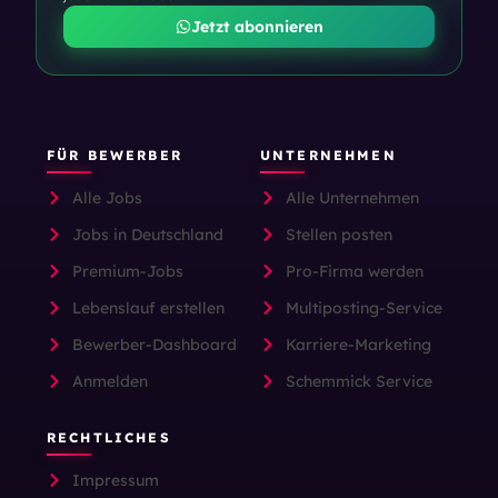
Jetzt abonnieren
FÜR BEWERBER
UNTERNEHMEN
Alle Jobs
Alle Unternehmen
Jobs in Deutschland
Stellen posten
Premium-Jobs
Pro-Firma werden
Lebenslauf erstellen
Multiposting-Service
Bewerber-Dashboard
Karriere-Marketing
Anmelden
Schemmick Service
RECHTLICHES
Impressum