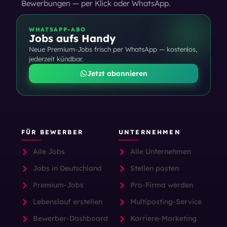
Bewerbungen — per Klick oder WhatsApp.
WHATSAPP-ABO
Jobs aufs Handy
Neue Premium-Jobs frisch per WhatsApp — kostenlos,
jederzeit kündbar.
Jetzt abonnieren
FÜR BEWERBER
UNTERNEHMEN
Alle Jobs
Alle Unternehmen
Jobs in Deutschland
Stellen posten
Premium-Jobs
Pro-Firma werden
Lebenslauf erstellen
Multiposting-Service
Bewerber-Dashboard
Karriere-Marketing