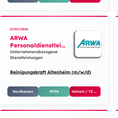
27/07/2026
ARWA
Personaldienstleist
ungen GmbH
Unternehmensbezogene
Dienstleistungen
Reinigungskraft Altenheim (m/w/d)
Nordhausen
99734
Vollzeit / TZ Nachmittags / TZ Vormittags