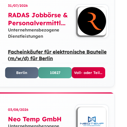
31/07/2026
RADAS Jobbörse &
Personalvermittlun
g GmbH
Unternehmensbezogene
Dienstleistungen
Facheinkäufer für elektronische Bauteile
(m/w/d) für Berlin
Berlin
10827
Voll- oder Teilzeit
03/08/2026
Neo Temp GmbH
Unternehmensbezogene