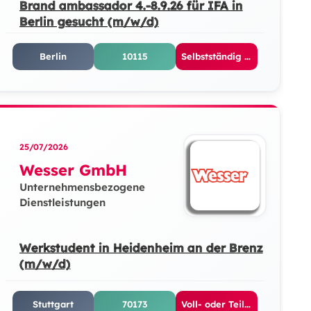
Brand ambassador 4.-8.9.26 für IFA in
Berlin gesucht (m/w/d)
Berlin
10115
Selbstständig / Freelancer / Gewerbeschein Kurzfristige Beschäft
25/07/2026
Wesser GmbH
Unternehmensbezogene
Dienstleistungen
Werkstudent in Heidenheim an der Brenz
(m/w/d)
Stuttgart
70173
Voll- oder Teilzeit