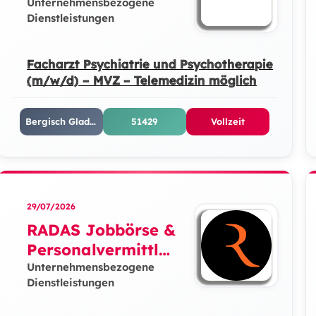
Unternehmensbezogene
Dienstleistungen
Facharzt Psychiatrie und Psychotherapie
(m/w/d) – MVZ – Telemedizin möglich
Bergisch Gladbach
51429
Vollzeit
29/07/2026
RADAS Jobbörse &
Personalvermittlun
g GmbH
Unternehmensbezogene
Dienstleistungen