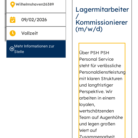
Wilhelmshaven
26389
Lagermitarbeiter
/
09/02/2026
Kommissionierer
(m/w/d)
Vollzeit
Mehr Informationen zur
Stelle
Über PSH PSH
Personal Service
steht für verlässliche
Personaldienstleistung
mit klaren Strukturen
und langfristiger
Perspektive. Wir
arbeiten in einem
loyalen,
wertschätzenden
Team auf Augenhöhe
und legen großen
Wert auf
Zusammenarbeit,