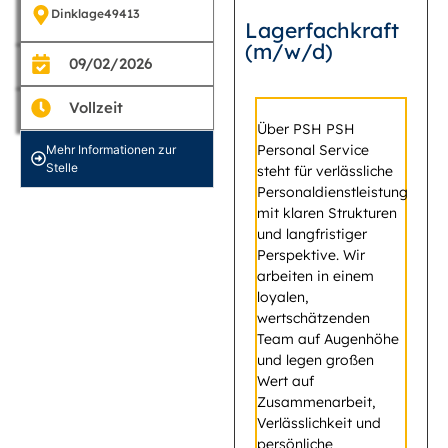
Dinklage
49413
Lagerfachkraft
(m/w/d)
09/02/2026
Vollzeit
Über PSH PSH
Personal Service
Mehr Informationen zur
Stelle
steht für verlässliche
Personaldienstleistung
mit klaren Strukturen
und langfristiger
Perspektive. Wir
arbeiten in einem
loyalen,
wertschätzenden
Team auf Augenhöhe
und legen großen
Wert auf
Zusammenarbeit,
Verlässlichkeit und
persönliche