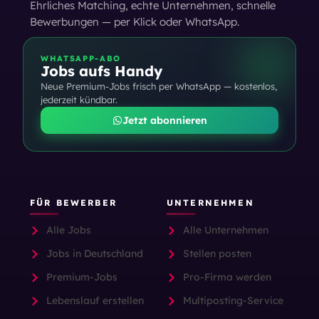
Ehrliches Matching, echte Unternehmen, schnelle
Bewerbungen — per Klick oder WhatsApp.
WHATSAPP-ABO
Jobs aufs Handy
Neue Premium-Jobs frisch per WhatsApp — kostenlos,
jederzeit kündbar.
Jetzt abonnieren
FÜR BEWERBER
UNTERNEHMEN
Alle Jobs
Alle Unternehmen
Jobs in Deutschland
Stellen posten
Premium-Jobs
Pro-Firma werden
Lebenslauf erstellen
Multiposting-Service